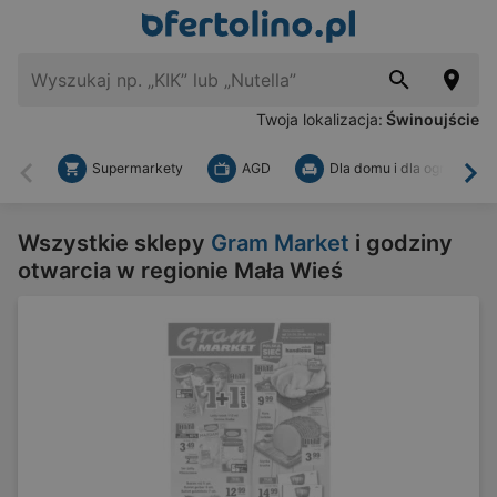
Twoja lokalizacja:
Świnoujście
Supermarkety
AGD
Dla domu i dla ogrodu
Wstecz
Dal
Wszystkie sklepy
Gram Market
i godziny
otwarcia w regionie Mała Wieś