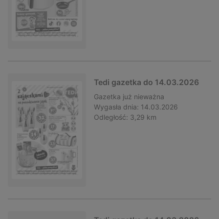
Tedi gazetka do 14.03.2026
Gazetka
już nieważna
Wygasła dnia:
14.03.2026
Odległość:
3,29 km