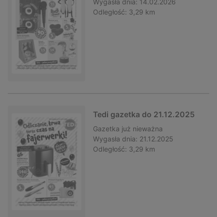
Wygasła dnia:
14.02.2026
Odległość:
3,29 km
Tedi gazetka do 21.12.2025
Gazetka
już nieważna
Wygasła dnia:
21.12.2025
Odległość:
3,29 km