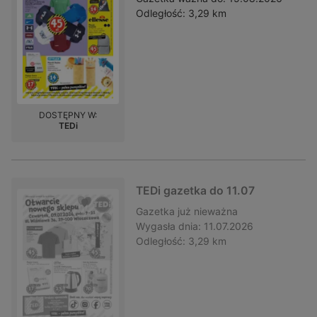
Odległość:
3,29 km
DOSTĘPNY W:
TEDi
TEDi gazetka do 11.07
Gazetka
już nieważna
Wygasła dnia:
11.07.2026
Odległość:
3,29 km