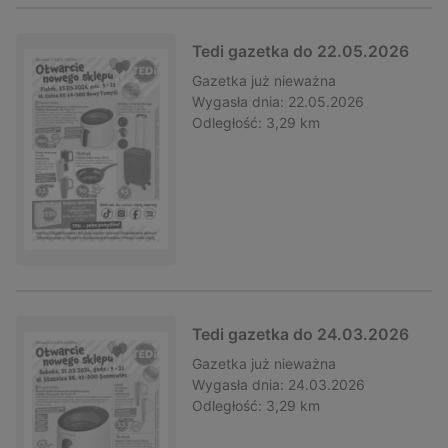
Tedi gazetka do 22.05.2026
Gazetka
już nieważna
Wygasła dnia:
22.05.2026
Odległość:
3,29 km
Tedi gazetka do 24.03.2026
Gazetka
już nieważna
Wygasła dnia:
24.03.2026
Odległość:
3,29 km