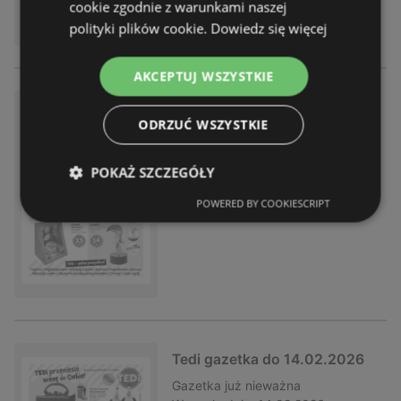
cookie zgodnie z warunkami naszej
polityki plików cookie.
Dowiedz się więcej
AKCEPTUJ WSZYSTKIE
Tedi gazetka do 14.02.2026
ODRZUĆ WSZYSTKIE
Gazetka
już nieważna
Wygasła dnia:
14.02.2026
Odległość:
3,29 km
POKAŻ SZCZEGÓŁY
POWERED BY COOKIESCRIPT
Tedi gazetka do 14.02.2026
Gazetka
już nieważna