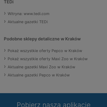
TEDi
Witryna: www.tedi.com
Aktualne gazetki TEDi
Podobne sklepy detaliczne w Kraków
Pokaż wszystkie oferty Pepco w Kraków
Pokaż wszystkie oferty Maxi Zoo w Kraków
Aktualne gazetki Maxi Zoo w Kraków
Aktualne gazetki Pepco w Kraków
Pobierz naszą aplikację