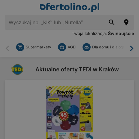
Twoja lokalizacja:
Świnoujście
Supermarkety
AGD
Dla domu i dla ogrodu
Wstecz
Dal
Aktualne oferty TEDi w Kraków