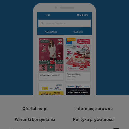
Ofertolino.pl
Informacje prawne
Warunki korzystania
Polityka prywatności