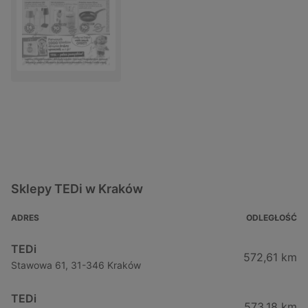
Sklepy TEDi w Kraków
ADRES
ODLEGŁOŚĆ
TEDi
572,61 km
Stawowa 61, 31-346 Kraków
TEDi
573,18 km