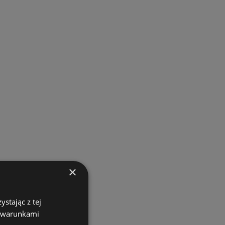
×
stając z tej
z warunkami