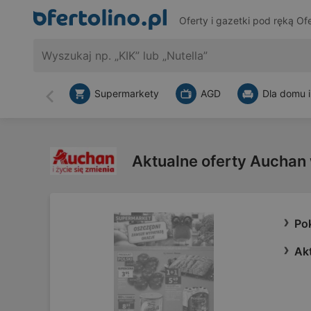
Oferty i gazetki pod ręką
Ofe
Supermarkety
AGD
Dla domu i
Wstecz
Aktualne oferty Auchan 
Po
Ak