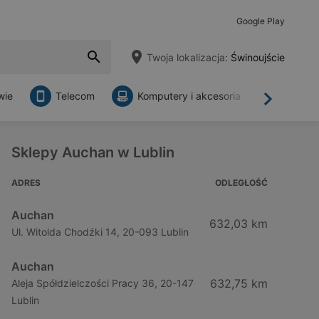
Google Play
Twoja lokalizacja:
Świnoujście
wie
Telecom
Komputery i akcesoria
Sklepy
Dalej
Sklepy Auchan w Lublin
ADRES
ODLEGŁOŚĆ
Auchan
632,03 km
Ul. Witolda Chodźki 14, 20-093 Lublin
Auchan
632,75 km
Aleja Spółdzielczości Pracy 36, 20-147
Lublin