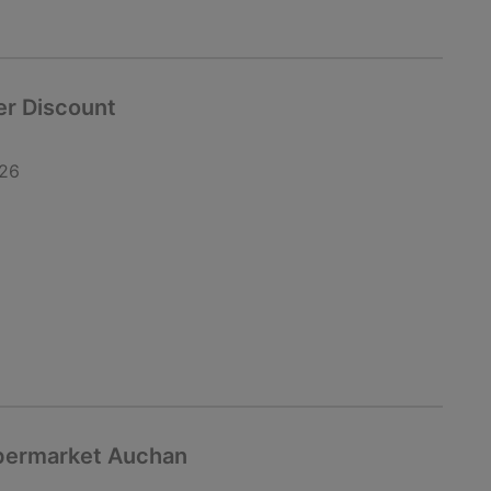
er Discount
026
ipermarket Auchan