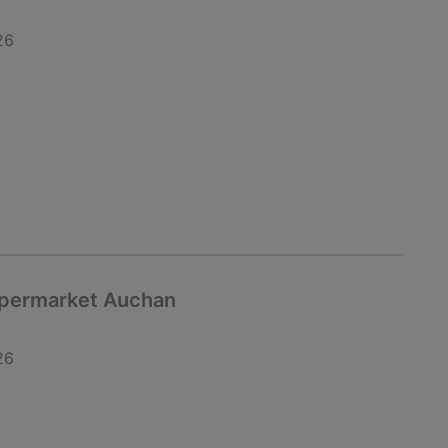
26
upermarket Auchan
26