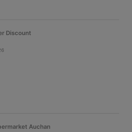
er Discount
26
ipermarket Auchan