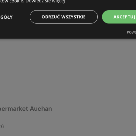
ików cookie.
Dowiedz się więcej
upermarket Auchan
EGÓŁY
ODRZUĆ WSZYSTKIE
AKCEPTUJ
26
POWE
ipermarket Auchan
26