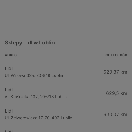
Sklepy Lidl w Lublin
ADRES
ODLEGŁOŚĆ
Lidl
629,37 km
Ul. Willowa 62a, 20-819 Lublin
Lidl
629,5 km
Al. Kraśnicka 132, 20-718 Lublin
Lidl
630,07 km
Ul. Zelwerowicza 17, 20-403 Lublin