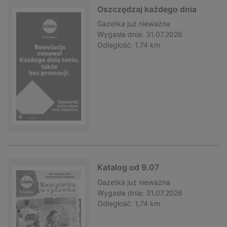
Oszczędzaj każdego dnia
Gazetka
już nieważna
Wygasła dnia:
31.07.2026
Odległość:
1,74 km
Katalog od 9.07
Gazetka
już nieważna
Wygasła dnia:
31.07.2026
Odległość:
1,74 km