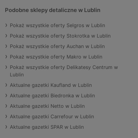
Podobne sklepy detaliczne w Lublin
Pokaż wszystkie oferty Selgros w Lublin
Pokaż wszystkie oferty Stokrotka w Lublin
Pokaż wszystkie oferty Auchan w Lublin
Pokaż wszystkie oferty Makro w Lublin
Pokaż wszystkie oferty Delikatesy Centrum w
Lublin
Aktualne gazetki Kaufland w Lublin
Aktualne gazetki Biedronka w Lublin
Aktualne gazetki Netto w Lublin
Aktualne gazetki Carrefour w Lublin
Aktualne gazetki SPAR w Lublin