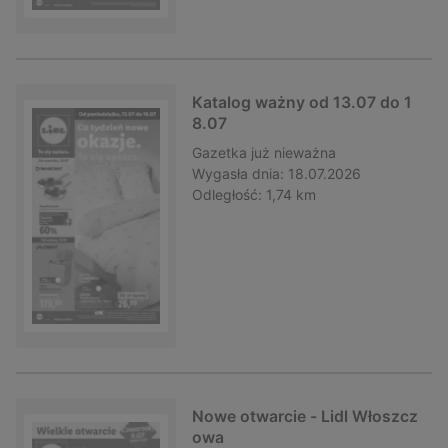
Katalog ważny od 13.07 do 1
8.07
Gazetka
już nieważna
Wygasła dnia:
18.07.2026
Odległość:
1,74 km
Nowe otwarcie - Lidl Włoszcz
owa