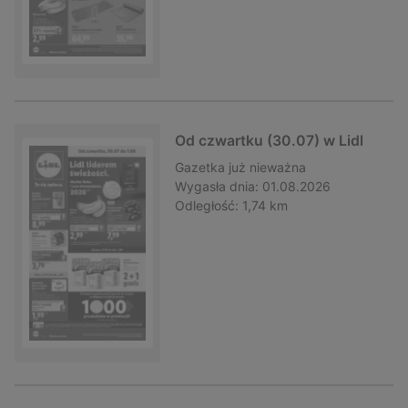
Od czwartku (30.07) w Lidl
Gazetka
już nieważna
Wygasła dnia:
01.08.2026
Odległość:
1,74 km