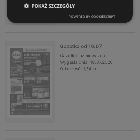
POKAŻ SZCZEGÓŁY
POWERED BY COOKIESCRIPT
Gazetka od 16.07
Gazetka
już nieważna
Wygasła dnia:
18.07.2026
Odległość:
1,74 km