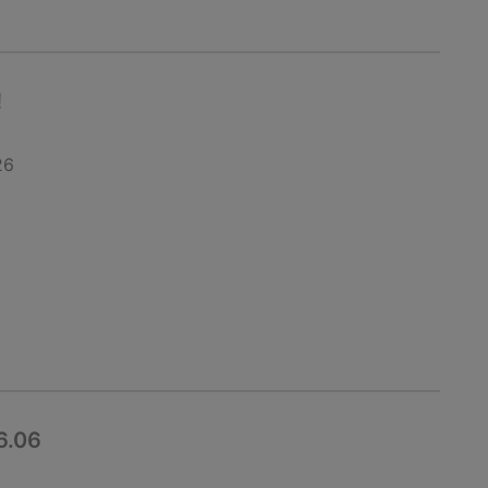
!
26
6.06