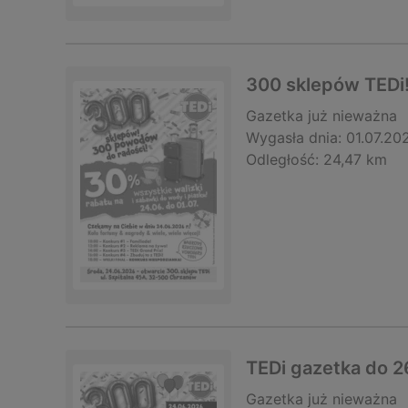
300 sklepów TEDi
Gazetka
już nieważna
Wygasła dnia:
01.07.20
Odległość:
24,47 km
TEDi gazetka do 2
Gazetka
już nieważna