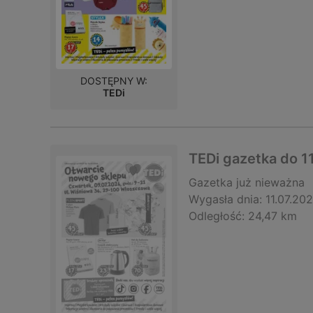
DOSTĘPNY W:
TEDi
TEDi gazetka do 1
Gazetka
już nieważna
Wygasła dnia:
11.07.20
Odległość:
24,47 km