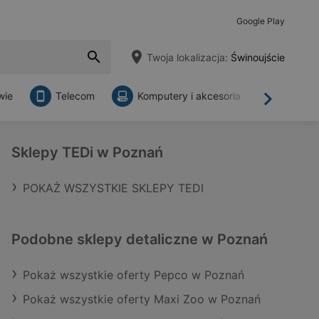
Google Play
Twoja lokalizacja:
Świnoujście
wie
Telecom
Komputery i akcesoria
Sklepy
Dalej
Sklepy TEDi w Poznań
POKAŻ WSZYSTKIE SKLEPY TEDI
Podobne sklepy detaliczne w Poznań
Pokaż wszystkie oferty Pepco w Poznań
Pokaż wszystkie oferty Maxi Zoo w Poznań