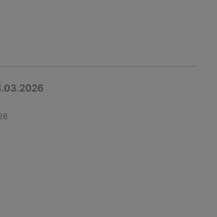
4.03.2026
26