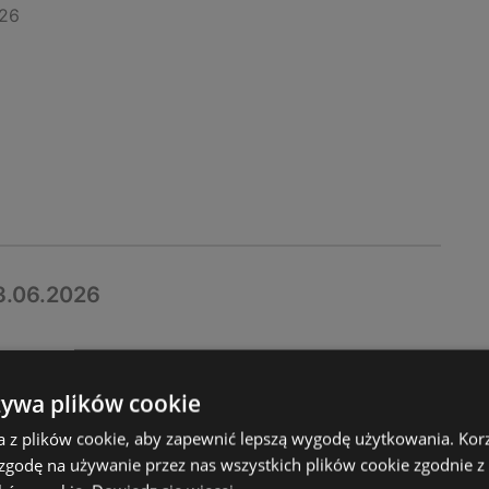
026
3.06.2026
026
żywa plików cookie
a z plików cookie, aby zapewnić lepszą wygodę użytkowania. Korzy
 zgodę na używanie przez nas wszystkich plików cookie zgodnie 