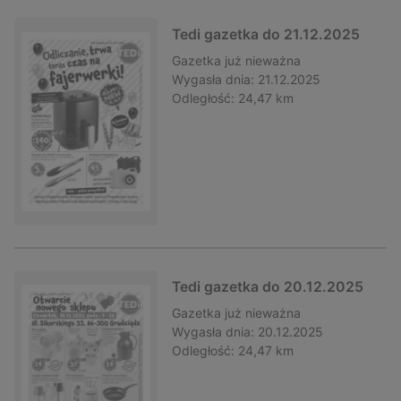
Tedi gazetka do 21.12.2025
Gazetka
już nieważna
Wygasła dnia:
21.12.2025
Odległość:
24,47 km
Tedi gazetka do 20.12.2025
Gazetka
już nieważna
Wygasła dnia:
20.12.2025
Odległość:
24,47 km