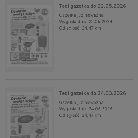
Tedi gazetka do 22.05.2026
Gazetka
już nieważna
Wygasła dnia:
22.05.2026
Odległość:
24,47 km
Tedi gazetka do 24.03.2026
Gazetka
już nieważna
Wygasła dnia:
24.03.2026
Odległość:
24,47 km