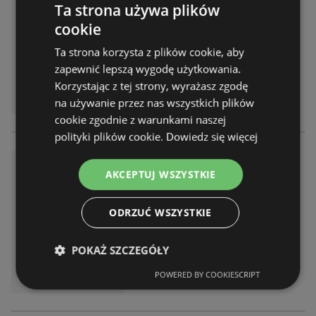
Ta strona używa plików
Odległość:
5,75 km
cookie
Ta strona korzysta z plików cookie, aby
zapewnić lepszą wygodę użytkowania.
Korzystając z tej strony, wyrażasz zgodę
na używanie przez nas wszystkich plików
cookie zgodnie z warunkami naszej
polityki plików cookie.
Dowiedz się więcej
Oferta dla gastronomii
AKCEPTUJ WSZYSTKIE
Gazetka
już nieważna
Wygasła dnia:
15.07.2026
ODRZUĆ WSZYSTKIE
Odległość:
5,75 km
POKAŻ SZCZEGÓŁY
POWERED BY COOKIESCRIPT