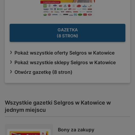
GAZETKA
(8 STRON)
Pokaż wszystkie oferty Selgros w Katowice
Pokaż wszystkie sklepy Selgros w Katowice
Otwórz gazetkę (8 stron)
Wszystkie gazetki Selgros w Katowice w
jednym miejscu
Bony za zakupy