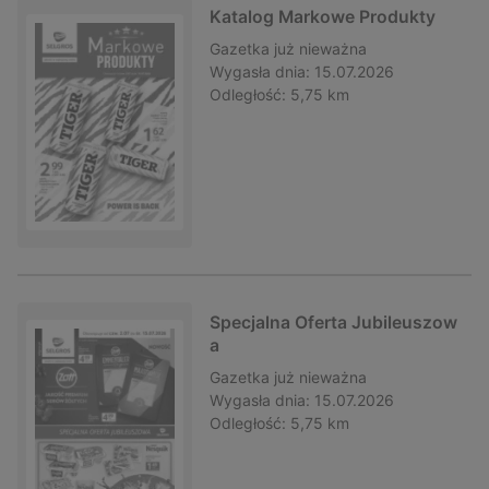
Katalog Markowe Produkty
Gazetka
już nieważna
Wygasła dnia:
15.07.2026
Odległość:
5,75 km
Specjalna Oferta Jubileuszow
a
Gazetka
już nieważna
Wygasła dnia:
15.07.2026
Odległość:
5,75 km