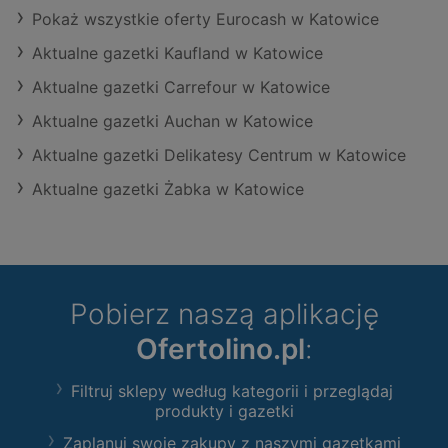
Pokaż wszystkie oferty Eurocash w Katowice
Aktualne gazetki Kaufland w Katowice
Aktualne gazetki Carrefour w Katowice
Aktualne gazetki Auchan w Katowice
Aktualne gazetki Delikatesy Centrum w Katowice
Aktualne gazetki Żabka w Katowice
Pobierz naszą aplikację
Ofertolino.pl
:
Filtruj sklepy według kategorii i przeglądaj
produkty i gazetki
Zaplanuj swoje zakupy z naszymi gazetkami