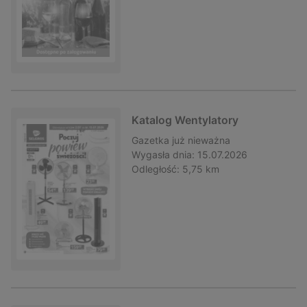
Katalog Wentylatory
Gazetka
już nieważna
Wygasła dnia:
15.07.2026
Odległość:
5,75 km