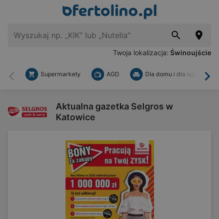
Twoja lokalizacja:
Świnoujście
Supermarkety
AGD
Dla domu i dla ogrodu
Wstecz
Dal
Aktualna gazetka Selgros w
Katowice