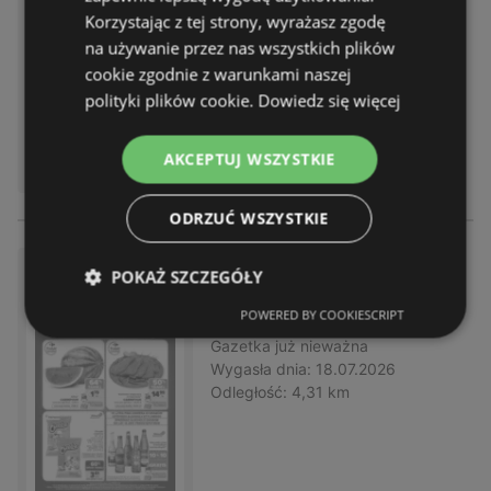
Gazetka
już nieważna
Korzystając z tej strony, wyrażasz zgodę
Wygasła dnia:
18.07.2026
na używanie przez nas wszystkich plików
Odległość:
4,31 km
cookie zgodnie z warunkami naszej
polityki plików cookie.
Dowiedz się więcej
AKCEPTUJ WSZYSTKIE
ODRZUĆ WSZYSTKIE
Gazetka Carrefour Market w S
POKAŻ SZCZEGÓŁY
UMIE od czwartku WEEKEND
OKAZJI
POWERED BY COOKIESCRIPT
Gazetka
już nieważna
Wygasła dnia:
18.07.2026
Odległość:
4,31 km