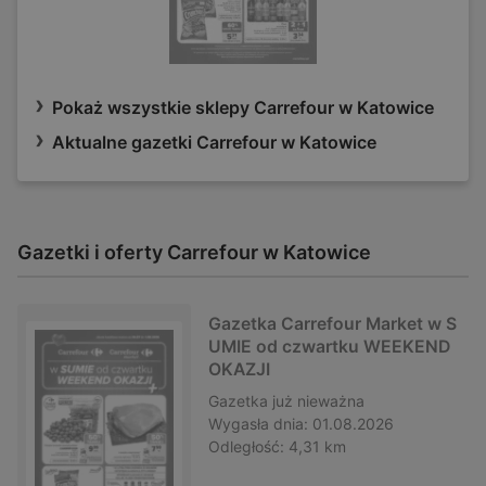
Pokaż wszystkie sklepy Carrefour w Katowice
Aktualne gazetki Carrefour w Katowice
Gazetki i oferty Carrefour w Katowice
Gazetka Carrefour Market w S
UMIE od czwartku WEEKEND
OKAZJI
Gazetka
już nieważna
Wygasła dnia:
01.08.2026
Odległość:
4,31 km