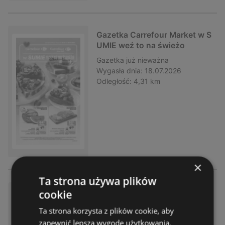
Gazetka Carrefour Market w S
UMIE weź to na świeżo
Gazetka
już nieważna
Wygasła dnia:
18.07.2026
Odległość:
4,31 km
×
Ta strona używa plików
Gazetka Carrefour Market w S
cookie
UMIE najlepszy od poniedział
Ta strona korzysta z plików cookie, aby
ku
zapewnić lepszą wygodę użytkowania.