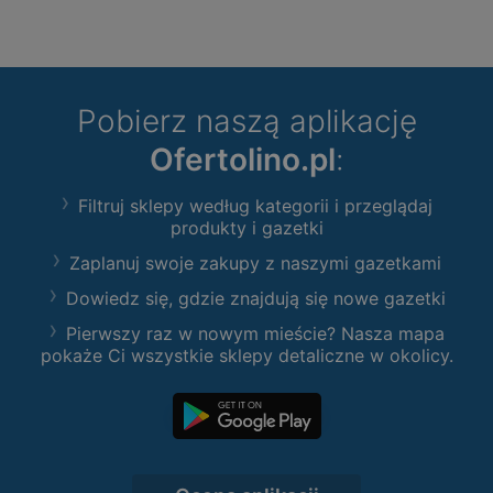
Pobierz naszą aplikację
Ofertolino.pl
:
Filtruj sklepy według kategorii i przeglądaj
produkty i gazetki
Zaplanuj swoje zakupy z naszymi gazetkami
Dowiedz się, gdzie znajdują się nowe gazetki
Pierwszy raz w nowym mieście? Nasza mapa
pokaże Ci wszystkie sklepy detaliczne w okolicy.