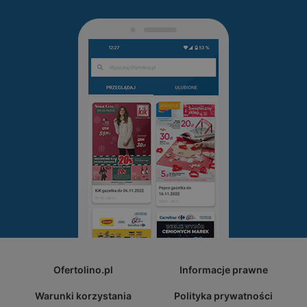
Ofertolino.pl
Informacje prawne
Warunki korzystania
Polityka prywatności