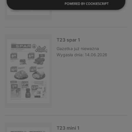
POWERED BY COOKIESCRIPT
T23 spar 1
Gazetka
już nieważna
Wygasła dnia:
14.06.2026
T23 mini 1