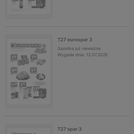
T27 eurospar 3
Gazetka
już nieważna
Wygasła dnia:
12.07.2026
T27 spar 3