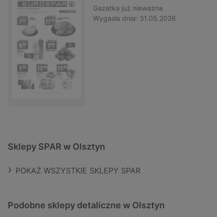
Gazetka
już nieważna
Wygasła dnia:
31.05.2026
Sklepy SPAR w Olsztyn
POKAŻ WSZYSTKIE SKLEPY SPAR
Podobne sklepy detaliczne w Olsztyn