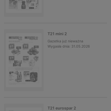
T21 mini 2
Gazetka
już nieważna
Wygasła dnia:
31.05.2026
T21 eurospar 2