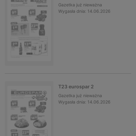
Gazetka
już nieważna
Wygasła dnia:
14.06.2026
T23 eurospar 2
Gazetka
już nieważna
Wygasła dnia:
14.06.2026