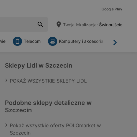
Google Play
Twoja lokalizacja:
Świnoujście
wie
Telecom
Komputery i akcesoria
Sklepy
Dalej
Sklepy Lidl w Szczecin
POKAŻ WSZYSTKIE SKLEPY LIDL
Podobne sklepy detaliczne w
Szczecin
Pokaż wszystkie oferty POLOmarket w
Szczecin