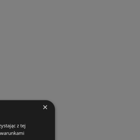
×
stając z tej
z warunkami