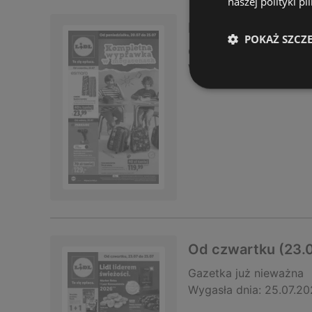
naszej polityki pl
Katalog ważny od 
POKAŻ SZCZ
Gazetka
już nieważna
Wygasła dnia:
25.07.20
Od czwartku (23.0
Gazetka
już nieważna
Wygasła dnia:
25.07.20