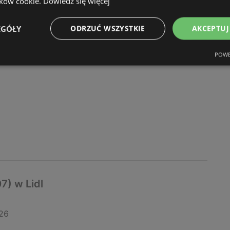
ików cookie.
Dowiedz się więcej
20.07 do 25.07
EGÓŁY
ODRZUĆ WSZYSTKIE
AKCEPTUJ
26
POWE
7) w Lidl
26