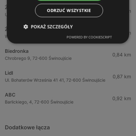
Żabka
ODRZUĆ WSZYSTKIE
0,64 km
Ul. Barlickiego 4d / 2, 72-602 Świnoujście
POKAŻ SZCZEGÓŁY
Żabka
0,74 km
Wybrzeze Władysława Iv 11, 72-600 Świnoujście
POWERED BY COOKIESCRIPT
Biedronka
0,84 km
Chrobrego 9, 72-600 Świnoujście
Lidl
0,87 km
Ul. Bohaterów Września 41 41, 72-600 Świnoujście
ABC
0,92 km
Barlickiego, 4, 72-600 Świnoujście
Dodatkowe łącza