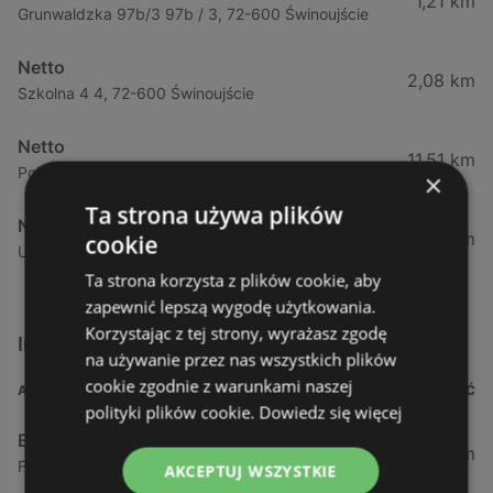
1,21 km
Grunwaldzka 97b/3 97b / 3, 72-600 Świnoujście
Netto
2,08 km
Szkolna 4 4, 72-600 Świnoujście
Netto
11,51 km
Polna 67 67, 72-500 Międzyzdroje
×
Ta strona używa plików
Netto
12,41 km
cookie
Ul. Gryfa Pomorskiego 17 17, 72-500 Międzyzdroje
Ta strona korzysta z plików cookie, aby
zapewnić lepszą wygodę użytkowania.
Korzystając z tej strony, wyrażasz zgodę
Inne sklepy Supermarkety w pobliżu
na używanie przez nas wszystkich plików
cookie zgodnie z warunkami naszej
ADRES
ODLEGŁOŚĆ
polityki plików cookie.
Dowiedz się więcej
Biedronka
0,23 km
Fińska 4, 72-602 Świnoujście
AKCEPTUJ WSZYSTKIE