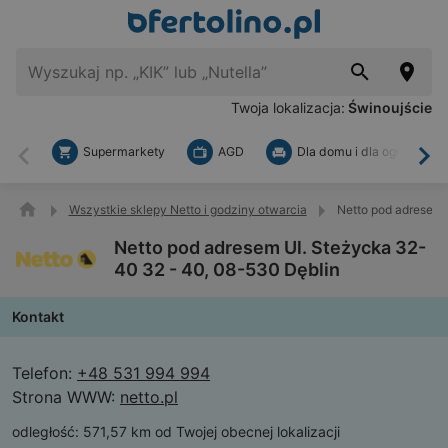
Twoja lokalizacja:
Świnoujście
Supermarkety
AGD
Dla domu i dla ogrodu
Wstecz
Dal
Wszystkie sklepy Netto i godziny otwarcia
Netto pod adresem 
Netto pod adresem Ul. Steżycka 32-
40 32 - 40, 08-530 Dęblin
Kontakt
Telefon:
+48 531 994 994
Strona WWW:
netto.pl
odległość:
571,57 km od Twojej obecnej lokalizacji