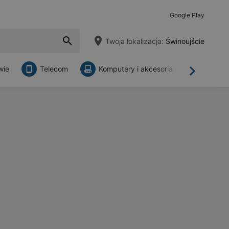
Google Play
Twoja lokalizacja:
Świnoujście
wie
Telecom
Komputery i akcesoria
Sklepy
Dalej