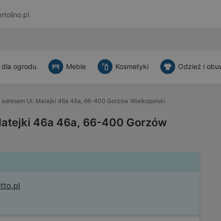
rtolino.pl
 dla ogrodu
Meble
Kosmetyki
Odzież i obu
 adresem Ul. Matejki 46a 46a, 66-400 Gorzów Wielkopolski
Matejki 46a 46a, 66-400 Gorzów
tto.pl