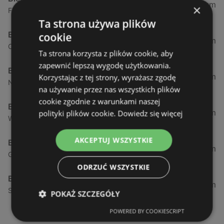
0,23 km
×
Fińska 4, 72-602 Świnoujście
Ta strona używa plików
Biedronka
cookie
0,84 km
Chrobrego 9, 72-600 Świnoujście
Ta strona korzysta z plików cookie, aby
zapewnić lepszą wygodę użytkowania.
Biedronka
1,87 km
Korzystając z tej strony, wyrażasz zgodę
Nowokarsiborska 2, 72-600 Świnoujście
na używanie przez nas wszystkich plików
cookie zgodnie z warunkami naszej
Biedronka
2,77 km
polityki plików cookie.
Dowiedz się więcej
Wojska Polskiego 16a, 72-600 Świnoujście
AKCEPTUJ WSZYSTKIE
Biedronka
12,39 km
Gryfa Pomorskiego, 72-500 Międzyzdroje
ODRZUĆ WSZYSTKIE
Biedronka
24,01 km
Sienkiewicza 32, 72-510 Wolin
POKAŻ SZCZEGÓŁY
POWERED BY COOKIESCRIPT