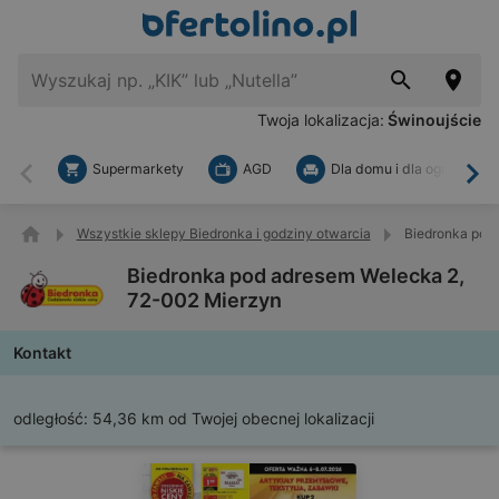
Twoja lokalizacja:
Świnoujście
Supermarkety
AGD
Dla domu i dla ogrodu
Wstecz
Dal
Wszystkie sklepy Biedronka i godziny otwarcia
Biedronka pod
Biedronka pod adresem Welecka 2,
72-002 Mierzyn
Kontakt
odległość:
54,36 km od Twojej obecnej lokalizacji