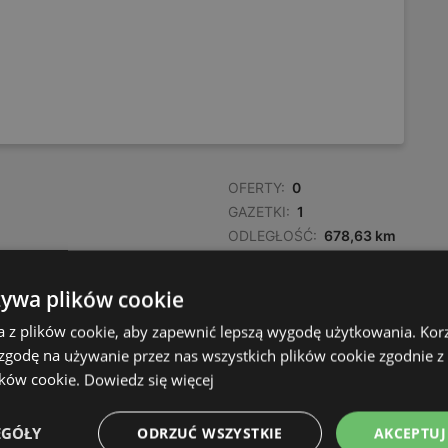
OFERTY:
0
GAZETKI:
1
ODLEGŁOŚĆ:
678,63 km
żywa plików cookie
a z plików cookie, aby zapewnić lepszą wygodę użytkowania. Korzy
 zgodę na używanie przez nas wszystkich plików cookie zgodnie 
OFERTY:
0
ików cookie.
Dowiedz się więcej
GAZETKI:
3
ODLEGŁOŚĆ:
680,25 km
EGÓŁY
ODRZUĆ WSZYSTKIE
AKCEPTUJ