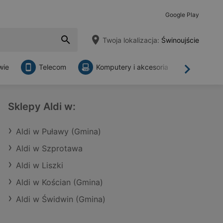
Google Play
Twoja lokalizacja:
Świnoujście
wie
Telecom
Komputery i akcesoria
Sklepy
Dalej
Sklepy Aldi w:
Aldi w Puławy (Gmina)
Aldi w Szprotawa
Aldi w Liszki
Aldi w Kościan (Gmina)
Aldi w Świdwin (Gmina)