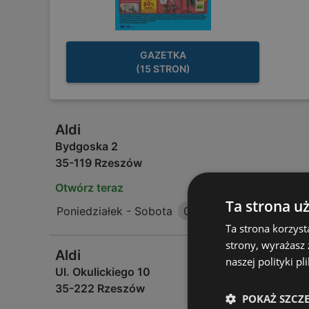
GAZETKA
(15 STRON)
Aldi
Bydgoska 2
35-119 Rzeszów
Otwórz teraz
Ta strona u
Poniedziałek - Sobota
06:00
-
22:00
Ta strona korzyst
strony, wyrażasz
Aldi
naszej polityki pl
Ul. Okulickiego 10
35-222 Rzeszów
POKAŻ SZCZ