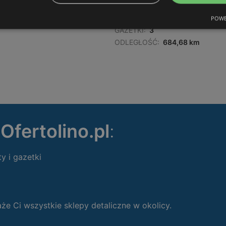
OFERTY:
0
POWE
GAZETKI:
3
ODLEGŁOŚĆ:
684,68 km
ę
Ofertolino.pl
:
ty i gazetki
 Ci wszystkie sklepy detaliczne w okolicy.