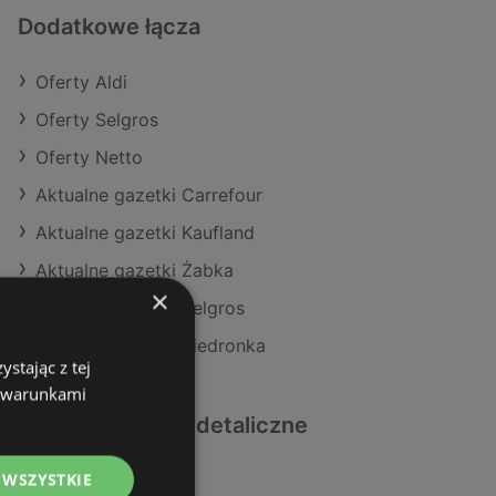
Dodatkowe łącza
Oferty Aldi
Oferty Selgros
Oferty Netto
Aktualne gazetki Carrefour
Aktualne gazetki Kaufland
Aktualne gazetki Żabka
×
Aktualne gazetki Selgros
Aktualne gazetki Biedronka
stając z tej
z warunkami
Podobne sklepy detaliczne
 WSZYSTKIE
Oferty Kaufland