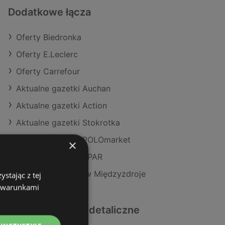
Dodatkowe łącza
Oferty Biedronka
Oferty E.Leclerc
Oferty Carrefour
Aktualne gazetki Auchan
Aktualne gazetki Action
Aktualne gazetki Stokrotka
Aktualne gazetki POLOmarket
×
Aktualne gazetki SPAR
Sklepy Biedronka w Międzyzdroje
stając z tej
z warunkami
Podobne sklepy detaliczne