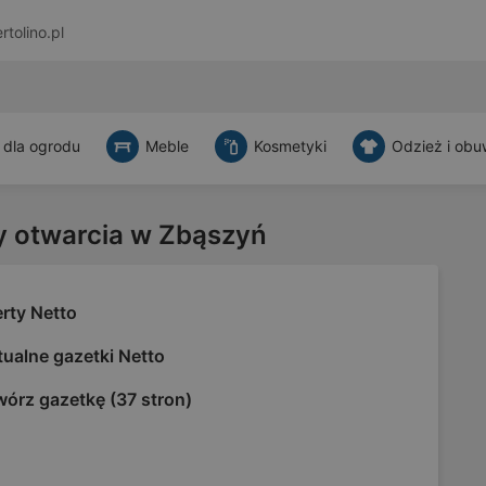
rtolino.pl
 dla ogrodu
Meble
Kosmetyki
Odzież i obu
y otwarcia w Zbąszyń
rty Netto
ualne gazetki Netto
wórz gazetkę (37 stron)