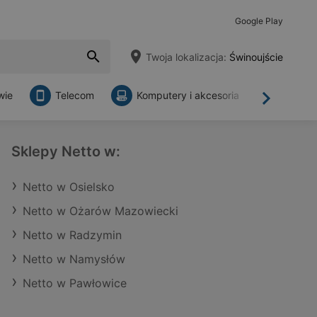
Google Play
Twoja lokalizacja:
Świnoujście
wie
Telecom
Komputery i akcesoria
Sklepy
Dalej
Sklepy Netto w:
Netto w Osielsko
Netto w Ożarów Mazowiecki
Netto w Radzymin
Netto w Namysłów
Netto w Pawłowice