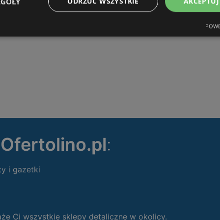
EGÓŁY
ODRZUĆ WSZYSTKIE
AKCEPTUJ
POWE
ę
Ofertolino.pl
:
ty i gazetki
 Ci wszystkie sklepy detaliczne w okolicy.