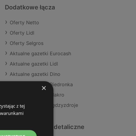
Dodatkowe łącza
Oferty Netto
Oferty Lidl
Oferty Selgros
Aktualne gazetki Eurocash
Aktualne gazetki Lidl
Aktualne gazetki Dino
Aktualne gazetki Biedronka
×
Aktualne gazetki Makro
Sklepy Netto w Międzyzdroje
stając z tej
z warunkami
Podobne sklepy detaliczne