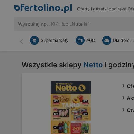
Oferty i gazetki pod ręką
Ofe
Supermarkety
AGD
Dla domu i
Wstecz
Wszystkie sklepy
Netto
i godzin
Ofe
Akt
Ot