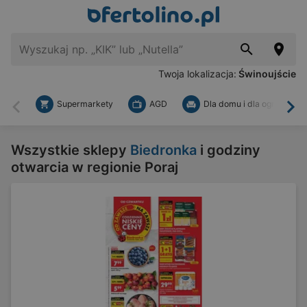
Twoja lokalizacja:
Świnoujście
Supermarkety
AGD
Dla domu i dla ogrodu
Wstecz
Dal
Wszystkie sklepy
Biedronka
i godziny
otwarcia w regionie Poraj