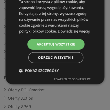
Ta strona korzysta z plików cookie, aby
Oferty Żabka
zapewnić lepszą wygodę użytkowania.
Oferty Carrefour
Korzystając z tej strony, wyrażasz zgodę
Aktualne gazetki Carrefour
na używanie przez nas wszystkich plików
cookie zgodnie z warunkami naszej
Aktualne gazetki Delikatesy Centrum
polityki plików cookie.
Dowiedz się więcej
Aktualne gazetki Dealz
Aktualne gazetki Eurocash
AKCEPTUJ WSZYSTKIE
Aktualne gazetki Auchan
ODRZUĆ WSZYSTKIE
Sklepy Biedronka w Międzyzdroje
POKAŻ SZCZEGÓŁY
Podobne sklepy detaliczne
POWERED BY COOKIESCRIPT
Oferty POLOmarket
Oferty Action
Oferty SPAR