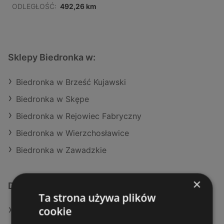
ODLEGŁOŚĆ:
492,26 km
Sklepy Biedronka w:
Biedronka w Brześć Kujawski
Biedronka w Skępe
Biedronka w Rejowiec Fabryczny
Biedronka w Wierzchosławice
Biedronka w Zawadzkie
×
Dodatkowe łącza
Ta strona używa plików
cookie
Oferty Biedronka