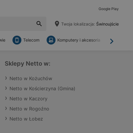
Google Play
Twoja lokalizacja:
Świnoujście
wie
Telecom
Komputery i akcesoria
Sklepy
Dalej
Sklepy Netto w:
Netto w Kożuchów
Netto w Kościerzyna (Gmina)
Netto w Kaczory
Netto w Rogoźno
Netto w Łobez