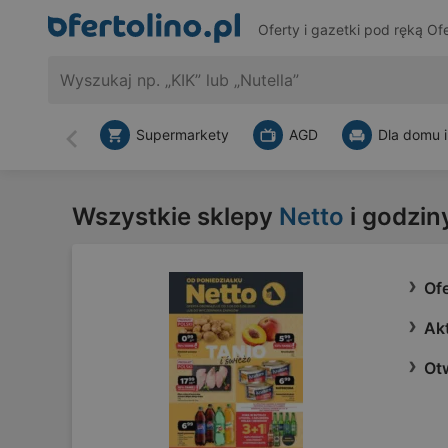
Oferty i gazetki pod ręką
Ofe
Supermarkety
AGD
Dla domu i
Wstecz
Wszystkie sklepy
Netto
i godzin
Ofe
Akt
Ot