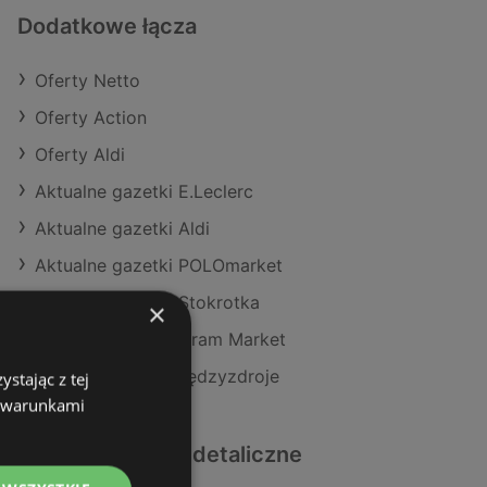
Dodatkowe łącza
Oferty Netto
Oferty Action
Oferty Aldi
Aktualne gazetki E.Leclerc
Aktualne gazetki Aldi
Aktualne gazetki POLOmarket
Aktualne gazetki Stokrotka
×
Aktualne gazetki Gram Market
Sklepy Netto w Międzyzdroje
stając z tej
z warunkami
Podobne sklepy detaliczne