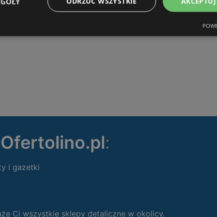
EGÓŁY
ODRZUĆ WSZYSTKIE
AKCEPTUJ
POWE
ę
Ofertolino.pl
:
ty i gazetki
 Ci wszystkie sklepy detaliczne w okolicy.