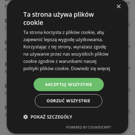
0,23 km
×
Fińska 4, 72-602 Świnoujście
Ta strona używa plików
Biedronka
cookie
0,84 km
Chrobrego 9, 72-600 Świnoujście
Ta strona korzysta z plików cookie, aby
zapewnić lepszą wygodę użytkowania.
Biedronka
1,87 km
Korzystając z tej strony, wyrażasz zgodę
Nowokarsiborska 2, 72-600 Świnoujście
na używanie przez nas wszystkich plików
cookie zgodnie z warunkami naszej
Biedronka
2,77 km
polityki plików cookie.
Dowiedz się więcej
Wojska Polskiego 16a, 72-600 Świnoujście
AKCEPTUJ WSZYSTKIE
Biedronka
12,39 km
Gryfa Pomorskiego, 72-500 Międzyzdroje
ODRZUĆ WSZYSTKIE
Biedronka
24,01 km
Sienkiewicza 32, 72-510 Wolin
POKAŻ SZCZEGÓŁY
POWERED BY COOKIESCRIPT