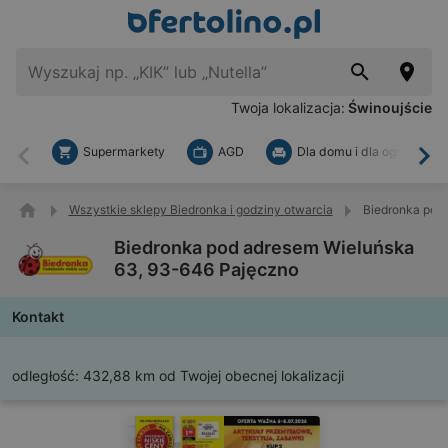
Twoja lokalizacja:
Świnoujście
Supermarkety
AGD
Dla domu i dla ogrodu
Wstecz
Dal
Wszystkie sklepy Biedronka i godziny otwarcia
Biedronka pod
Biedronka pod adresem Wieluńska
63, 93-646 Pajęczno
Kontakt
odległość:
432,88 km od Twojej obecnej lokalizacji