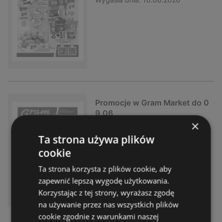
Promocje w Gram Market do 0
9.06
×
Gazetka
już nieważna
Ta strona używa plików
Wygasła dnia:
09.06.2026
cookie
Ta strona korzysta z plików cookie, aby
zapewnić lepszą wygodę użytkowania.
Korzystając z tej strony, wyrażasz zgodę
na używanie przez nas wszystkich plików
cookie zgodnie z warunkami naszej