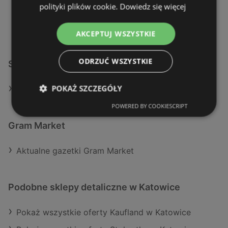
polityki plików cookie.
Dowiedz się więcej
AKCEPTUJ WSZYSTKIE
ODRZUĆ WSZYSTKIE
Sklepy Gram Market w Katowice
POKAŻ SZCZEGÓŁY
POKAŻ WSZYSTKIE SKLEPY GRAM MARKET
POWERED BY COOKIESCRIPT
Gram Market
Aktualne gazetki Gram Market
Podobne sklepy detaliczne w Katowice
Pokaż wszystkie oferty Kaufland w Katowice