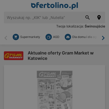
Twoja lokalizacja:
Świnoujście
Supermarkety
AGD
Dla domu i dla ogrodu
Wstecz
Dal
Aktualne oferty Gram Market w
Katowice