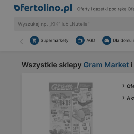
Oferty i gazetki pod ręką
Ofe
Supermarkety
AGD
Dla domu i
Wstecz
Wszystkie sklepy
Gram Market
i
Of
Ak