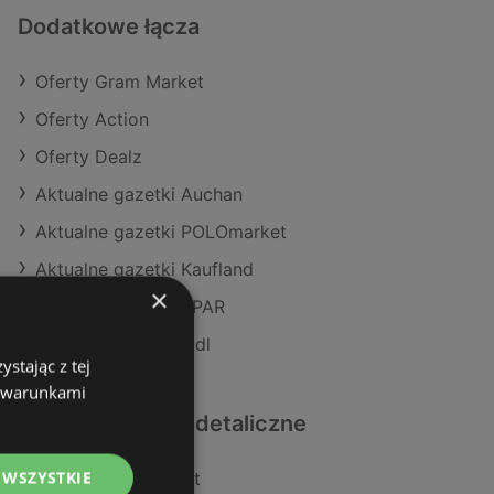
Dodatkowe łącza
Oferty Gram Market
Oferty Action
Oferty Dealz
Aktualne gazetki Auchan
Aktualne gazetki POLOmarket
Aktualne gazetki Kaufland
×
Aktualne gazetki SPAR
Aktualne gazetki Lidl
stając z tej
z warunkami
Podobne sklepy detaliczne
 WSZYSTKIE
Oferty POLOmarket